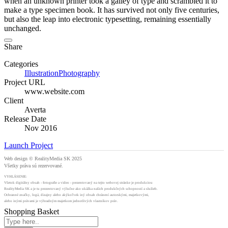
when an unknown printer took a galley of type and scrambled it to
make a type specimen book. It has survived not only five centuries,
but also the leap into electronic typesetting, remaining essentially
unchanged.
Share
Categories
Illustration
Photography
Project URL
www.website.com
Client
Averta
Release Date
Nov 2016
Launch Project
Web design © RealityMedia SK 2025
Všetky práva sú rezervované.
VYHLÁSENIE:
Všetok digitálny obsah - fotografie a video - prezentovaný na tejto webovej stránke je produkciou
RealityMedia SK a je tu prezentovaný výlučne ako ukážka našich produkčných schopností a služieb.
Ochranné značky, logá, dizajny alebo akýkoľvek iný obsah chránení autorskými, majetkovými,
alebo inými právami je výhradným majetkom jednotlivých vlastníkov práv.
Shopping Basket