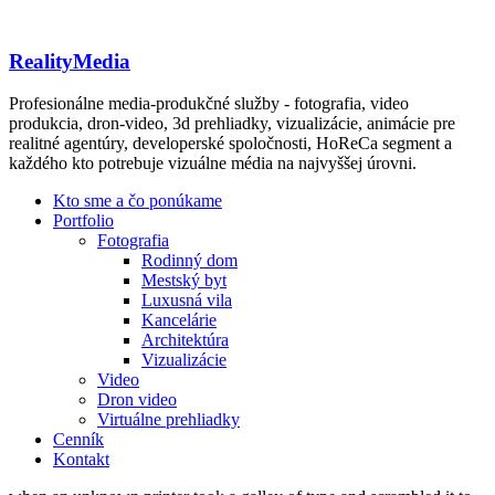
RealityMedia
Profesionálne media-produkčné služby - fotografia, video
produkcia, dron-video, 3d prehliadky, vizualizácie, animácie pre
realitné agentúry, developerské spoločnosti, HoReCa segment a
každého kto potrebuje vizuálne média na najvyššej úrovni.
Kto sme a čo ponúkame
Portfolio
Fotografia
Rodinný dom
Mestský byt
Luxusná vila
Kancelárie
Architektúra
Vizualizácie
Video
Dron video
Virtuálne prehliadky
Cenník
Kontakt